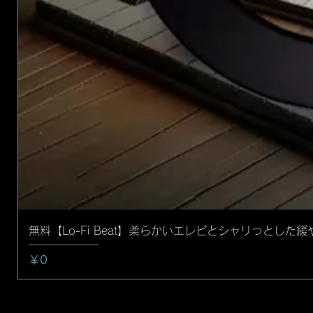
無料【Lo-Fi Beat】柔らかいエレピとシャリっとし
価格
￥0