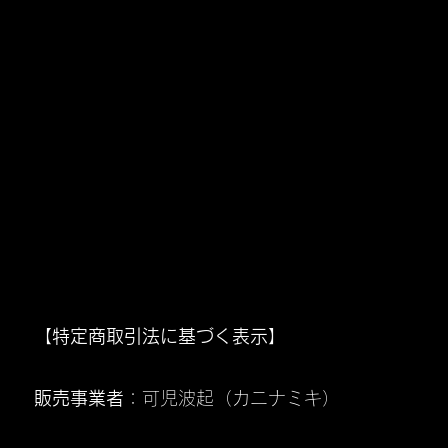
海辺ビート
海辺ビート
UMIBE BEAT
UMIBE BEAT
【特定商取引法に基づく表示】
販売事業者
：可児波起（カニナミキ）