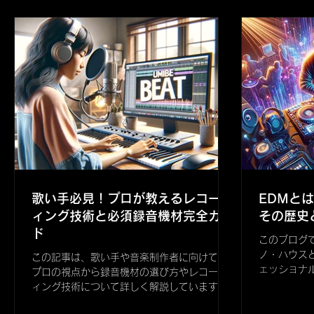
す。読者はBPMを効果的に使用す
旅における
歌い手必見！プロが教えるレコーデ
EDMと
ィング技術と必須録音機材完全ガイ
その歴史
ド
このブログ
ノ・ハウス
この記事は、歌い手や音楽制作者に向けて、
ェッショナ
プロの視点から録音機材の選び方やレコーデ
制作に興味
ィング技術について詳しく解説しています。
EDMを始
初心者から経験者まで、質の高い録音を目指
のトレンド