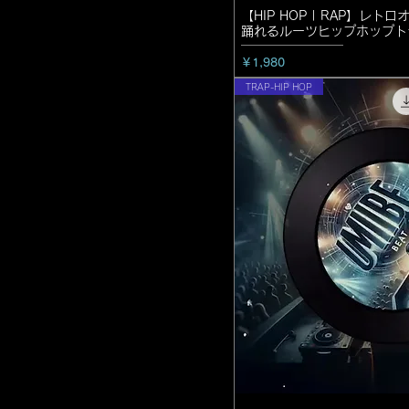
【HIP HOP | RAP】レ
踊れるルーツヒップホップト
価格
￥1,980
TRAP-HIP HOP