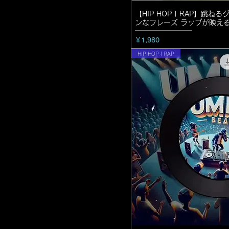
【HIP HOP | RAP】跳
ンなフレーズ ラップが映える
価格
￥1,980
HIP HOP | RAP