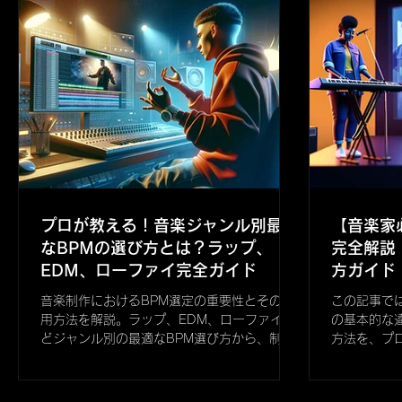
プロが教える！音楽ジャンル別最適
【音楽家
なBPMの選び方とは？ラップ、
完全解説
EDM、ローファイ完全ガイド
方ガイド
音楽制作におけるBPM選定の重要性とその応
この記事で
用方法を解説。ラップ、EDM、ローファイな
の基本的な
どジャンル別の最適なBPM選び方から、制作
方法を、プ
現場でのコツまでを音楽制作者の視点で紹
ます。作曲
介。音楽制作に興味がある初心者からプロま
な音楽制作
で、クリエイティブな楽曲制作のヒントを得
に向けた内