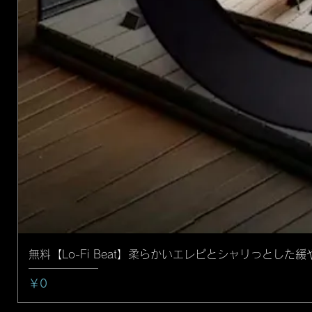
無料【Lo-Fi Beat】柔らかいエレピとシャリっとし
価格
￥0