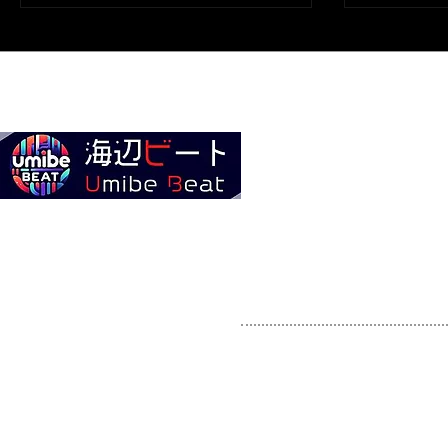
すすべての人に役立つヒントや、実際の使用
ます。読者
機材の例、環境設定のアドバイスを提供。読
むことで、適切な機材選びと録音技術の向上
Home
全ての商品
About 海辺ビート
お問い合わせ
￥ お支払い方法 ¥
・クレジットカード各
・コンビニ決済