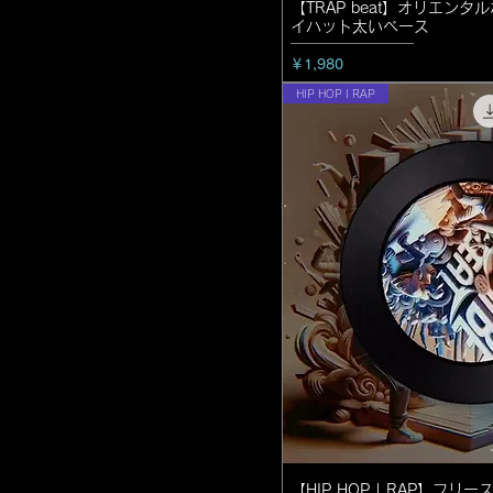
【TRAP beat】オリエン
イハット太いベース
価格
￥1,980
HIP HOP | RAP
【HIP HOP | RAP】フ