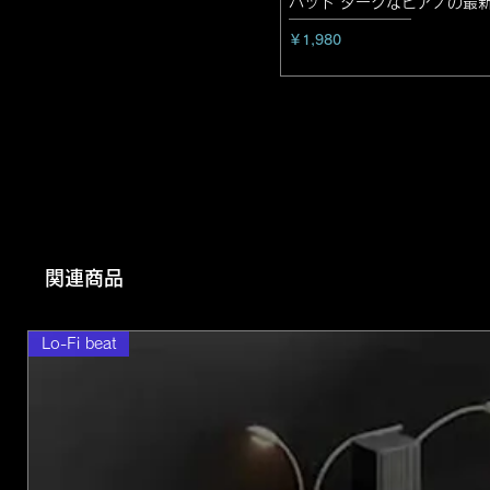
ハット ダークなピアノの最
価格
￥1,980
関連商品
Lo-Fi beat