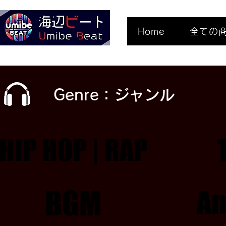
Home
全ての
Genre：ジャンル
HIP HOP | RAP
HIP HOP | RAP
BGM
BGM
Am
Am