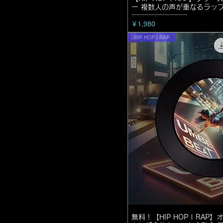
ー 複数人の声が重なるラッ
価格
￥1,980
HIP HOP | RAP
無料！【HIP HOP | RA