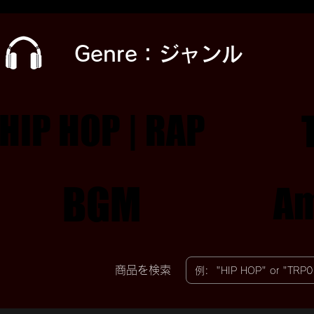
Genre：ジャンル
HIP HOP | RAP
HIP HOP | RAP
BGM
BGM
Am
Am
​商品を検索