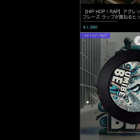
【HIP HOP | RAP】ア
フレーズ ラップが跳ねるヒ
価格
￥1,980
HIP HOP | RAP