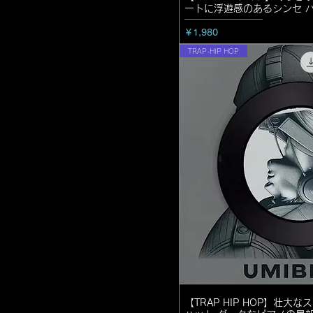
ートに浮遊感のあるシンセ 
価格
￥1,980
TRAP-HIP HOP
【TRAP HIP HOP】壮