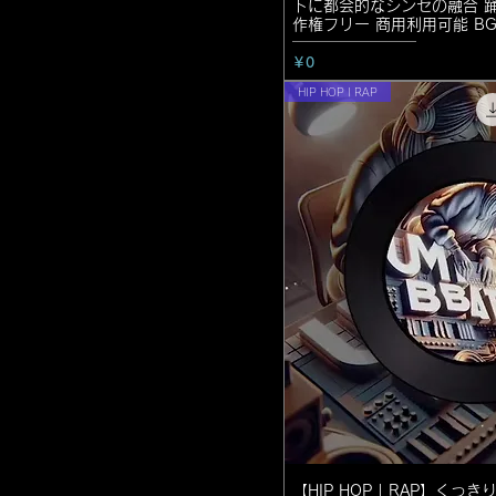
トに都会的なシンセの融合 踊
作権フリー 商用利用可能 BGM
価格
￥0
HIP HOP | RAP
【HIP HOP | RAP】く