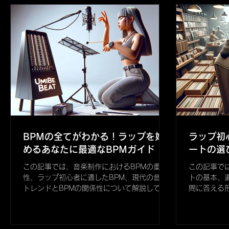
られる内容。
楽曲の感情
BPMの全てがわかる！ラップを始
ラップ初
めるあなたに最適なBPMガイド
ートの選
この記事では、音楽制作におけるBPMの重要
この記事で
性、ラップ初心者に適したBPM、現代の音楽
トの基本、
トレンドとBPMの関係性について解説してい
問に答える
ます。音楽制作に興味のある方や、ラップを
切なビート
始めたいと考えている初心者に向けて、BPM
に引き立て
の選び方や活かし方を具体的に提供していま
大限に表現